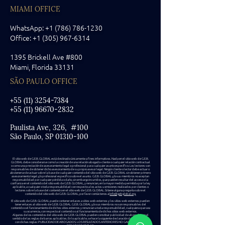
MIAMI OFFICE
WhatsApp: +1 (786) 786-1230
Office:
+1 (305) 967-6314
1395 Brickell Ave #800
Miami, Florida
33131
SÃO PAULO OFFICE
+55 (11) 3254-7384
+55 (11) 96670-2832
Paulista Ave, 326, #100
São Paulo, SP 01310-100
El sitio web de G.E.B. GLOBAL está destinado únicamente a fines informativos. Nada en el sitio web de G.E.B.
GLOBAL debe considerarse como la creación de una relación abogado-cliente o cualquier relación contractual
o como una prestación de asesoramiento legal o profesional para cualquier asunto específico. Los lectores son
responsables de obtener dicho asesoramiento de su propio asesor legal. Ningún cliente o lector debe actuar o
abstenerse de actuar sobre la base de cualquier contenido del sitio web de G.E.B. GLOBAL sin obtener primero
asesoramiento legal y/o profesional específico sobre el asunto. G.E.B. GLOBAL y/o sus miembros no aceptan
responsabilidad por cualquier pérdida o daño, sin embargo incurridos, que pueden resultar del acceso o la
confianza en el contenido del sitio web de G.E.B. GLOBAL, y renuncian, en la mayor medida permitida por la ley
aplicable, a cualquier o toda responsabilidad con respecto a los actos u omisiones realizados por clientes o
lectores sobre la base del contenido en el sitio web de G.E.B. GLOBAL. Si tiene alguna pregunta sobre el
contenido del sitio web de G.E.B. GLOBAL, por favor contáctenos al
info@gebglobal.org.
El sitio web de G.E.B. GLOBAL puede contener enlaces a sitios web externos y los sitios web externos pueden
tener enlaces al sitio web de G.E.B. GLOBAL. G.E.B. GLOBAL y/o sus miembros no son responsables del
contenido o el funcionamiento de dichos sitios externos y renuncian a toda responsabilidad, cualquiera que sea
su ocurrencia, con respecto al contenido o al funcionamiento de dichos sitios web externos.
Algunos de los contenidos del sitio web de G.E.B. GLOBAL pueden constituir publicidad de abogados en el
sentido de las reglas de barras aplicables. En lo aplicable, se hace la siguiente declaración de conformidad
con dichas reglas: PUBLICIDAD DE ABOGADOS. LOS RESULTADOS ANTERIORES NO GARANTIZAN UN