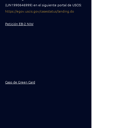
(LIN1990646999) en el siguiente portal de USCIS: 
https://egov.uscis.gov/casestatus/landing.do
Petición EB-2 NIW
Caso de Green Card