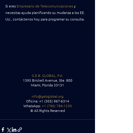
Si eres 
Empresario de Telecomunicaciones
 y 
necesitas ayuda planificando su mudanza a los EE. 
UU., contáctenos hoy para programar su consulta.
G.E.B. GLOBAL, P.A.
1395 Brickell Avenue, Ste. 800
Miami, Florida 33131
info@gebglobal.org
Oficina: +1 (305) 967-6314
WhatsApp:
 +1 (786) 786-1230
© All Rights Reserved