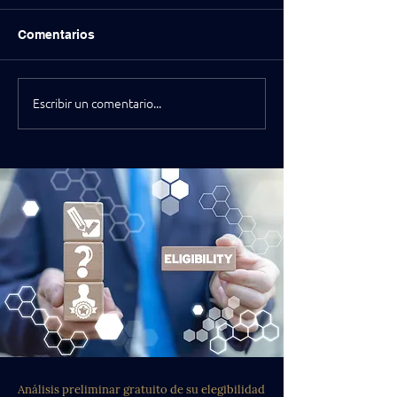
Comentarios
Escribir un comentario...
Visa O-1B Aprobada en
EB-2 NIW y Gre
18 Días para un Artista
Aprobados par
Visual de Habilidad
Financiero / Con
Extraordinaria
Análisis preliminar gratuito de su elegibilidad