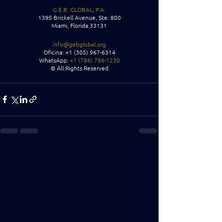
G.E.B. GLOBAL, P.A.
1395 Brickell Avenue, Ste. 800
Miami, Florida 33131
info@gebglobal.org
Oficina: +1 (305) 967-6314
WhatsApp:
 +1 (786) 786-1230
© All Rights Reserved