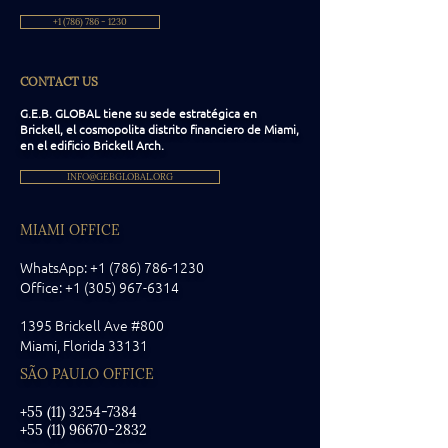
+1 (786) 786 - 1230
CONTACT US
G.E.B. GLOBAL tiene su sede estratégica en
Brickell, el cosmopolita distrito financiero de Miami,
en el edificio Brickell Arch.
INFO@GEBGLOBAL.ORG
MIAMI OFFICE
WhatsApp: +1 (786) 786-1230
Office:
+1 (305) 967-6314
1395 Brickell Ave #800
Miami, Florida
33131
SÃO PAULO OFFICE
+55 (11) 3254-7384
+55 (11) 96670-2832